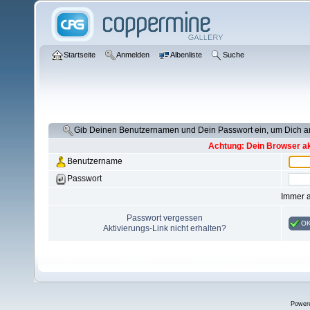
Startseite
Anmelden
Albenliste
Suche
Gib Deinen Benutzernamen und Dein Passwort ein, um Dich 
Achtung: Dein Browser akz
Benutzername
Passwort
Immer 
Passwort vergessen
O
Aktivierungs-Link nicht erhalten?
Power