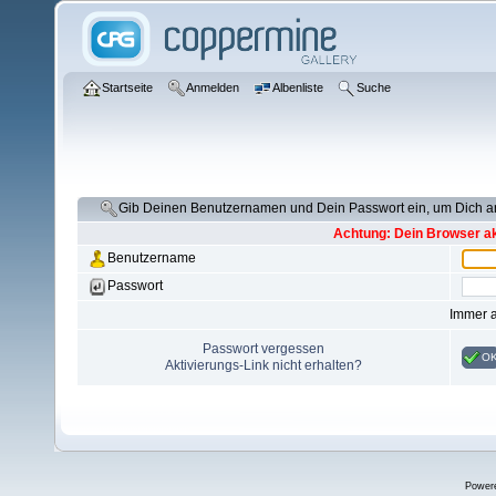
Startseite
Anmelden
Albenliste
Suche
Gib Deinen Benutzernamen und Dein Passwort ein, um Dich 
Achtung: Dein Browser akz
Benutzername
Passwort
Immer 
Passwort vergessen
O
Aktivierungs-Link nicht erhalten?
Power