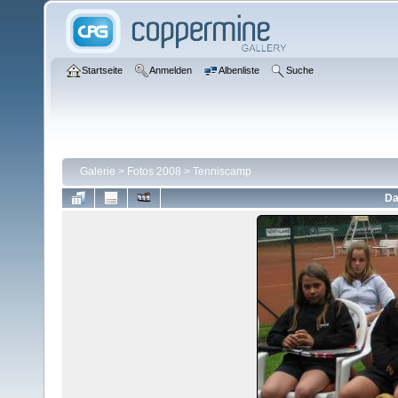
Startseite
Anmelden
Albenliste
Suche
Galerie
>
Fotos 2008
>
Tenniscamp
Da