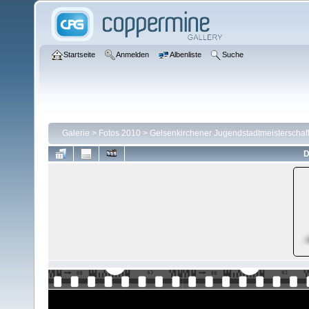
Startseite
Anmelden
Albenliste
Suche
Galerie
>
Fotos 2010
>
Gelsenkirchener Jugendstadtmeisterschaft
D