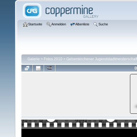
Startseite
Anmelden
Albenliste
Suche
Galerie
>
Fotos 2010
>
Gelsenkirchener Jugendstadtmeisterschaft
D