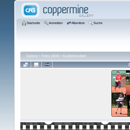
Startseite
Anmelden
Albenliste
Suche
Galerie
>
Fotos 2008
>
Kuddelmuddel