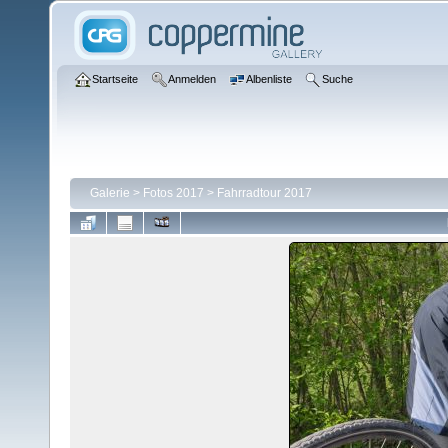
Startseite
Anmelden
Albenliste
Suche
Galerie
>
Fotos 2017
>
Fahrradtour 2017